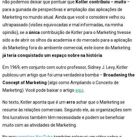
não podemos deixar que pontuar que
Kotler contribuiu – muito
–
para a guinada de perspectivas e ampliação das aplicações de
Marketing no mundo atual. Ainda que você o considere velho ou
ultrapassado (visões equivocadas e mal informadas, na minha
opinião), se a
única
contribuição de Kotler para o Marketing tivesse
sido a de abrir os olhos da academia e do mercado para a aplicação
do Marketing fora do ambiente comercial, este ícone do Marketing
já teria conquistado um espaço nobre na história
.
Em 1969, em conjunto com outro professor, Sidney J. Levy, Kotler
publicou um artigo que foi uma verdadeira bomba –
Broadening the
Concept of Marketing
(algo como Ampliando o Conceito de
Marketing). Você pode baixar o artigo
aqui
.
No texto, Kotler aponta que é um
erro
achar que o Marketing se
resume às relações comerciais. Segundo ele, as organizações sem
fins lucrativos também têm necessidade e podem se beneficiar
muito com as atividades de Marketing.
No meu
canal no YouTube
também coloquei um vídeo sobre o