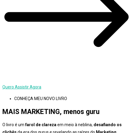
Quero Assistir Agora
CONHEÇA MEU NOVO LIVRO
MAIS MARKETING, menos guru
O livro é um
farol de clareza
em meio à neblina,
desafiando os
clichês
da era dos gurus e revelando as raízes do
Marketing