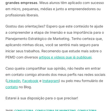
grandes empresas
. Meus alunos têm aplicado com sucesso
em micro, pequenas, médias e junto a empreendedores ou
profissionais liberais.
Gostou das orientações? Espero que este conteúdo te ajude
a compreender a etapa de Imersão e sua importância para o
Planejamento Estratégico de Marketing. Tenho certeza que,
aplicando minhas dicas, você se sentirá mais seguro para
iniciar seus trabalhos. Recomendo que estude mais sobre o
PEMD com diversos
artigos
e vídeos que já publiquei
.
Caso queira compartilhar sua opinião, não hesite em entrar
em contato comigo através dos meus perfis nas redes sociais
(
Linkedin
,
Facebook
e
Instagram
) ou pelo meu formulário de
contato
no Blog.
Estarei à sua disposição para o que precisar!
TAGS
:
CONSULTORIA
,
CONSULTORIA DE MARKETING
,
CONSULTORIA