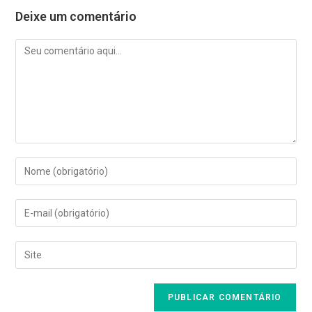
Deixe um comentário
Comentário
Digite
seu
nome
Digite
ou
seu
nome
endereço
Digite
de
de
o
usuário
e-
URL
para
mail
do
comentar
para