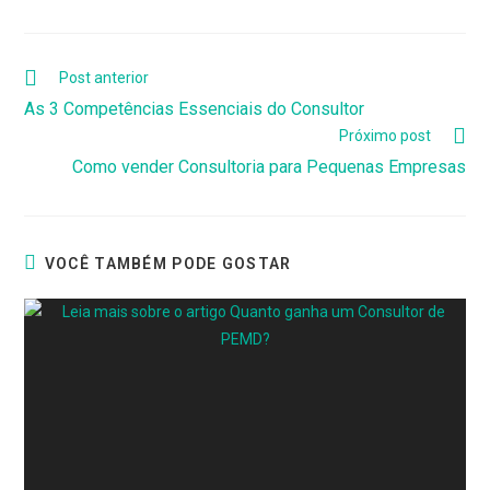
Leia
Post anterior
mais
As 3 Competências Essenciais do Consultor
artigos
Próximo post
Como vender Consultoria para Pequenas Empresas
VOCÊ TAMBÉM PODE GOSTAR