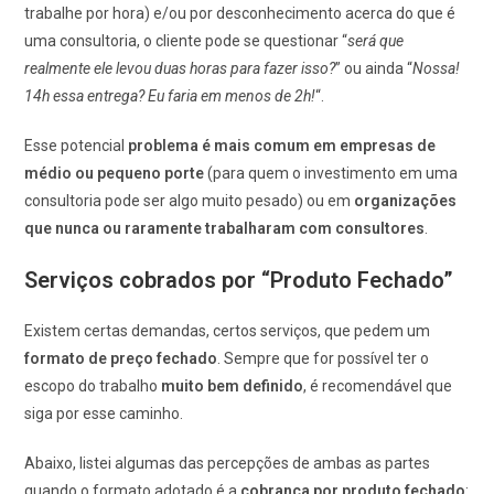
trabalhe por hora) e/ou por desconhecimento acerca do que é
uma consultoria, o cliente pode se questionar “
será que
realmente ele levou duas horas para fazer isso?
” ou ainda “
Nossa!
14h essa entrega? Eu faria em menos de 2h!
“.
Esse potencial
problema é mais comum em empresas de
médio ou pequeno porte
(para quem o investimento em uma
consultoria pode ser algo muito pesado) ou em
organizações
que nunca ou raramente trabalharam com consultores
.
Serviços cobrados por “Produto Fechado”
Existem certas demandas, certos serviços, que pedem um
formato de preço fechado
. Sempre que for possível ter o
escopo do trabalho
muito bem definido
, é recomendável que
siga por esse caminho.
Abaixo, listei algumas das percepções de ambas as partes
quando o formato adotado é a
cobrança por produto fechado
: