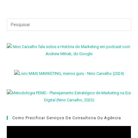
seu
comentar
site
(opcional)
Pre
a
tec
“Es
par
fec
o
pai
de
pes
Como Precificar Serviços De Consultoria Ou Agência